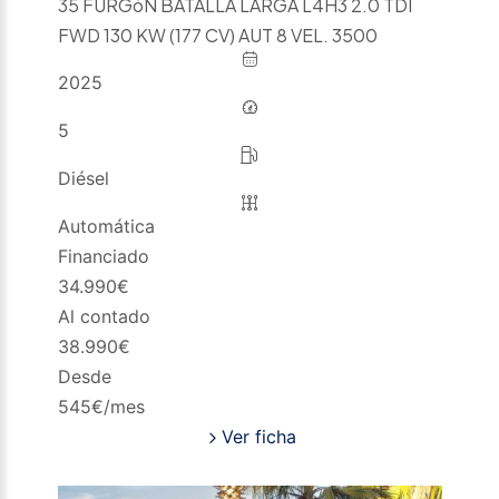
35 FURGóN BATALLA LARGA L4H3 2.0 TDI
FWD 130 KW (177 CV) AUT 8 VEL. 3500
2025
5
Diésel
Automática
Financiado
34.990
€
Al contado
38.990
€
Desde
545
€/mes
Ver ficha