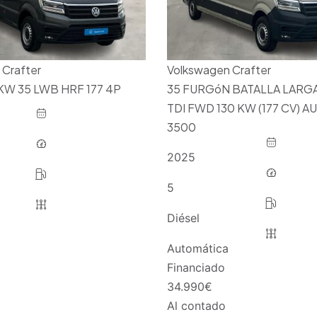
 Crafter
Volkswagen Crafter
0KW 35 LWB HRF 177 4P
35 FURGóN BATALLA LARGA
TDI FWD 130 KW (177 CV) AU
3500
2025
5
Diésel
Automática
Financiado
34.990
€
Al contado