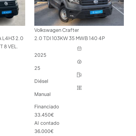
Volkswagen Crafter
 L4H3 2.0
2.0 TDI 103KW 35 MWB 140 4P
T 8 VEL.
2025
25
Diésel
Manual
Financiado
33.450
€
Al contado
36.000
€