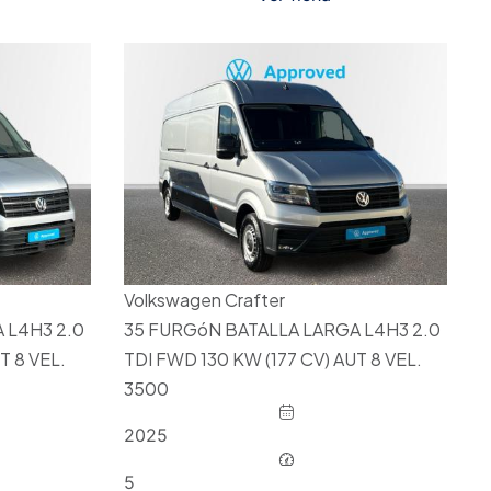
Volkswagen Crafter
 L4H3 2.0
35 FURGóN BATALLA LARGA L4H3 2.0
T 8 VEL.
TDI FWD 130 KW (177 CV) AUT 8 VEL.
3500
2025
5