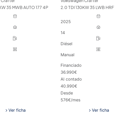
 Crafter
Volkswagen Crafter
0KW 35 MWB AUTO 177 4P
2.0 TDI 130KW 35 LWB HRF 
2025
14
Diésel
Manual
Financiado
36.990
€
Al contado
40.990
€
Desde
576
€/mes
Ver ficha
Ver ficha