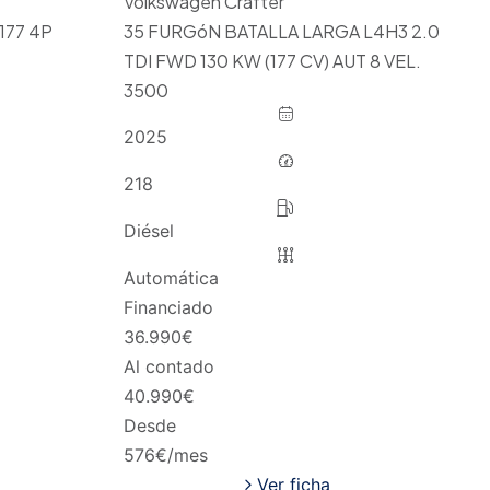
Volkswagen Crafter
177 4P
35 FURGóN BATALLA LARGA L4H3 2.0
TDI FWD 130 KW (177 CV) AUT 8 VEL.
3500
2025
218
Diésel
Automática
Financiado
36.990
€
Al contado
40.990
€
Desde
576
€/mes
Ver ficha