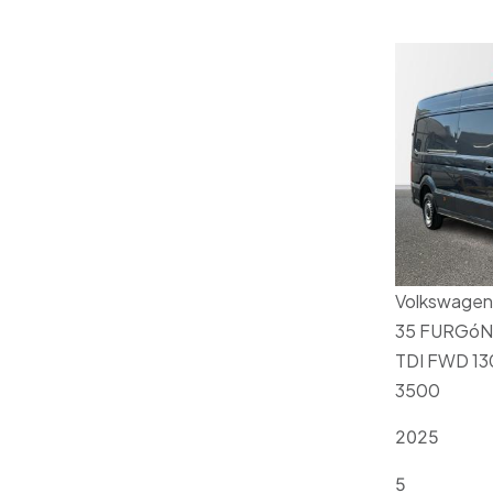
Volkswagen
35 FURGóN
TDI FWD 130
3500
2025
5