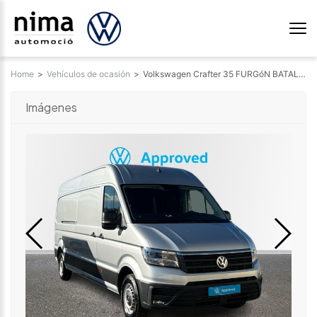
Home
>
Vehículos de ocasión
>
Volkswagen Crafter 35 FURGóN BATALLA LARGA L4H3 2.0 TDI FWD 130 KW (177 CV) AUT 8 VEL. 3500 3042182819
Imágenes