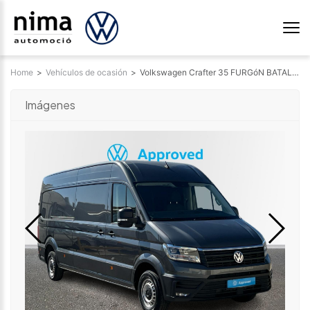
Home
>
Vehículos de ocasión
>
Volkswagen Crafter 35 FURGóN BATALLA LARGA L4H3 2.0 TDI FWD 130 KW (177 CV) AUT 8 VEL. 3500 3042173513
Imágenes