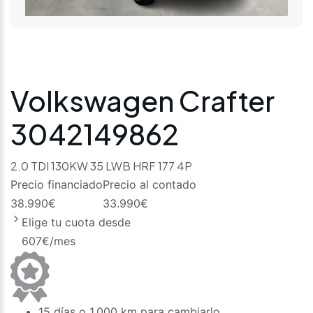
Volkswagen Crafter
3042149862
2.0 TDI 130KW 35 LWB HRF 177 4P
Precio financiado
Precio al contado
38.990
€
33.990
€
Elige tu cuota desde
607
€/mes
15 días o 1.000 km para cambiarlo.