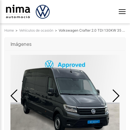
Home
>
Vehículos de ocasión
>
Volkswagen Crafter 2.0 TDI 130KW 35 LWB HRF 177 4P 3042149862
Imágenes