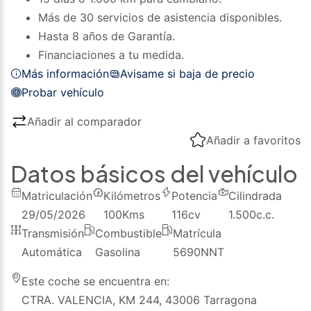
Más de 30 servicios de asistencia disponibles.
Hasta 8 años de Garantía.
Financiaciones a tu medida.
Más información
Avisame si baja de precio
Probar vehículo
Añadir al comparador
Añadir a favoritos
Datos básicos del vehículo
Matriculación
Kilómetros
Potencia
Cilindrada
29/05/2026
100
Kms
116
cv
1.500
c.c.
Transmisión
Combustible
Matrícula
Automática
Gasolina
5690NNT
Este coche se encuentra en:
CTRA. VALENCIA, KM 244, 43006 Tarragona