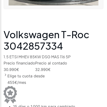
Volkswagen T-Roc
3042857334
1.5 ETSI MHEV 85KW DSG MAS 116 5P
Precio financiado
Precio al contado
30.990
€
32.990
€
Elige tu cuota desde
455
€/mes
15 días o 1.000 km para cambiarlo.