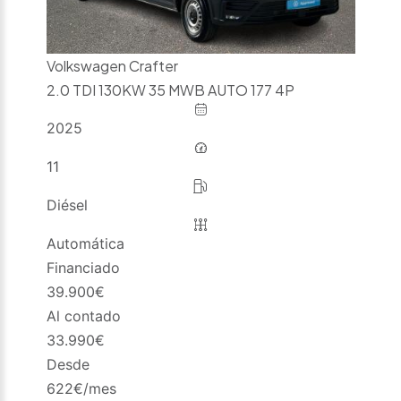
Volkswagen Crafter
2.0 TDI 130KW 35 MWB AUTO 177 4P
2025
11
Diésel
Automática
Financiado
39.900
€
Al contado
33.990
€
Desde
622
€/mes