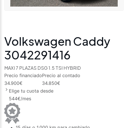
Volkswagen Caddy
3042291416
MAXI 7 PLAZAS DSG 1.5 TSI HYBRID
Precio financiado
Precio al contado
34.900
€
34.850
€
Elige tu cuota desde
544
€/mes
15 días o 1.000 km para cambiarlo.