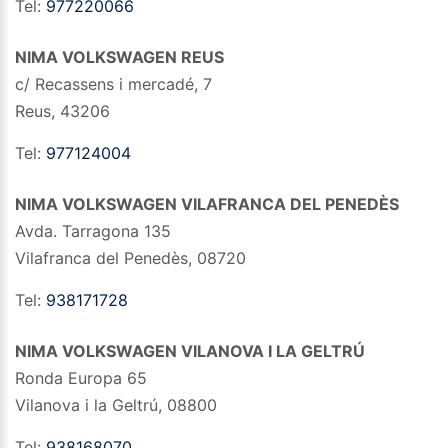
Tel:
977220066
NIMA VOLKSWAGEN REUS
c/ Recassens i mercadé, 7
Reus
,
43206
Tel:
977124004
NIMA VOLKSWAGEN VILAFRANCA DEL PENEDÈS
Avda. Tarragona 135
Vilafranca del Penedès
,
08720
Tel:
938171728
NIMA VOLKSWAGEN VILANOVA I LA GELTRÚ
Ronda Europa 65
Vilanova i la Geltrú
,
08800
Tel:
938168070